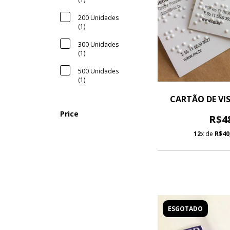
200 Unidades
(1)
300 Unidades
(1)
500 Unidades
(1)
CARTÃO DE VIS
Price
R$4
12
x de
R$40
ESGOTADO