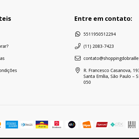
teis
Entre em contato:
a
5511950512294
rar?
(11) 2083-7423
as
contato@shoppingdobraille
ondições
R. Francesco Casanova, 193
Santa Emília, São Paulo – 
050