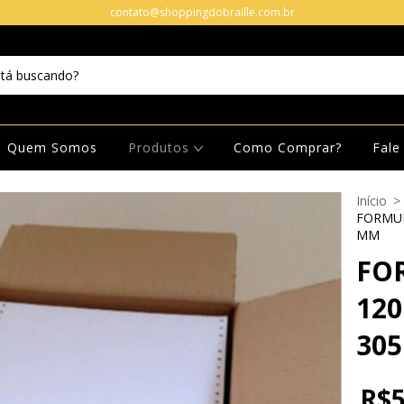
contato@shoppingdobraille.com.br
Quem Somos
Produtos
Como Comprar?
Fale
Início
>
FORMUL
MM
FO
120
30
R$5