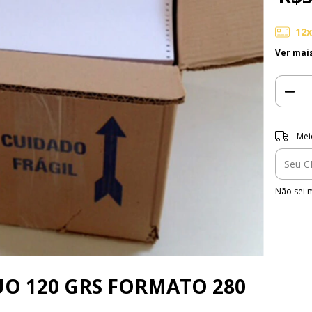
12
Ver mai
Entregas 
Mei
Não sei 
O 120 GRS FORMATO 280