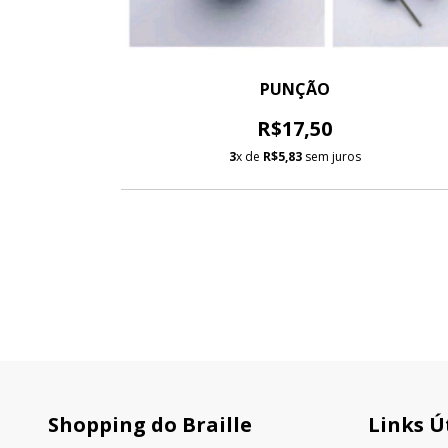
20 GRS
PUNÇÃO
MM
R$17,50
3
x de
R$5,83
sem juros
Shopping do Braille
Links Ú