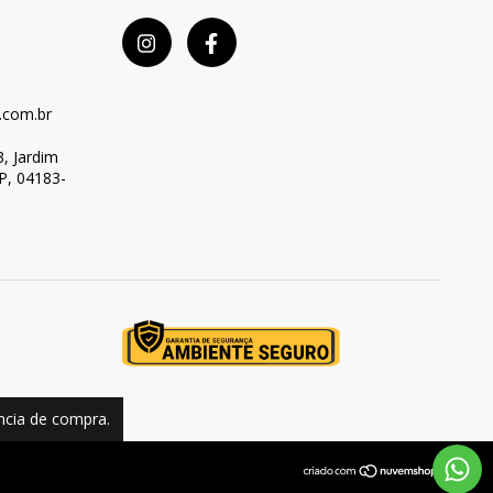
.com.br
, Jardim
SP, 04183-
ência de compra.