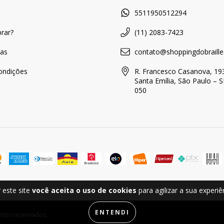
a
5511950512294
rar?
(11) 2083-7423
as
contato@shoppingdobraille
ondições
R. Francesco Casanova, 193
Santa Emília, São Paulo – 
050
 este site
você aceita o uso de cookies
para agilizar a sua experi
ENTENDI
eitos reservados.