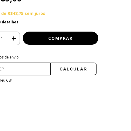
x de
R$48,75
sem juros
s detalhes
para o CEP:
ALTERAR CEP
os de envio
CALCULAR
meu CEP