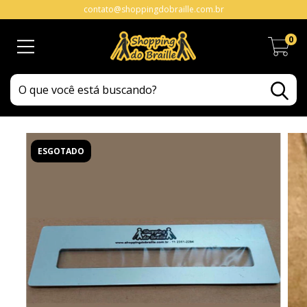
contato@shoppingdobraille.com.br
0
ESGOTADO