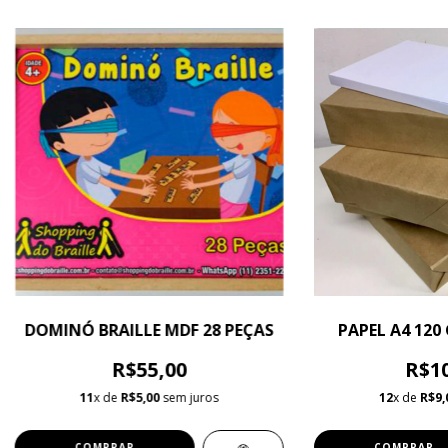
DOMINÓ BRAILLE MDF 28 PEÇAS
PAPEL A4 120 
R$55,00
R$10
11
x de
R$5,00
sem juros
12
x de
R$9,